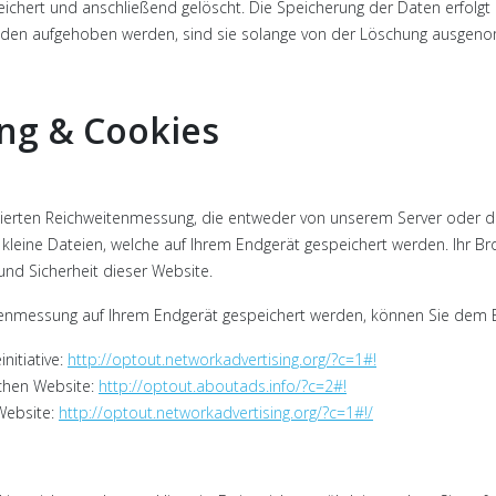
ichert und anschließend gelöscht. Die Speicherung der Daten erfolgt 
en aufgehoben werden, sind sie solange von der Löschung ausgenomme
ng & Cookies
erten Reichweitenmessung, die entweder von unserem Server oder de
leine Dateien, welche auf Ihrem Endgerät gespeichert werden. Ihr Bro
und Sicherheit dieser Website.
itenmessung auf Ihrem Endgerät gespeichert werden, können Sie dem E
nitiative:
http://optout.networkadvertising.org/?c=1#!
chen Website:
http://optout.aboutads.info/?c=2#!
Website:
http://optout.networkadvertising.org/?c=1#!/