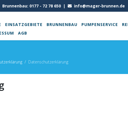
Brunnenbau: 0177 - 72 78 650 |
info@mager-brunnen.de
|
E
EINSATZGEBIETE
BRUNNENBAU
PUMPENSERVICE
RE
ESSUM
AGB
utzerklärung
Datenschutzerklärung
g