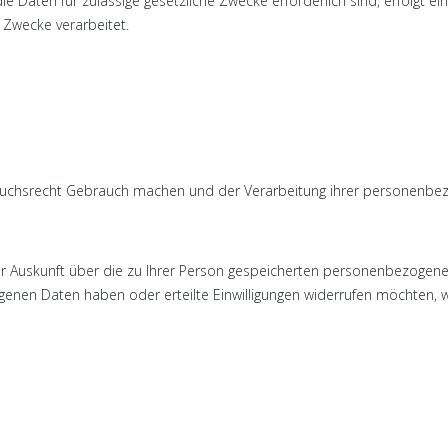
e Daten für zulässige gesetzliche Zwecke erforderlich sind, erfolgt e
 Zwecke verarbeitet.
uchsrecht Gebrauch machen und der Verarbeitung ihrer personenbez
er Auskunft über die zu Ihrer Person gespeicherten personenbezogen
nen Daten haben oder erteilte Einwilligungen widerrufen möchten, we