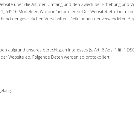
r Website über die Art, den Umfang und den Zweck der Erhebung un
11, 64546 Mörfelden-Walldorf“ informieren. Der Websitebetreiber nim
end der gesetzlichen Vorschriften. Definitionen der verwendeten Beg
en aufgrund unseres berechtigten Interesses (s. Art. 6 Abs. 1 lit. f. 
r der Website ab. Folgende Daten werden so protokolliert:
gelangt